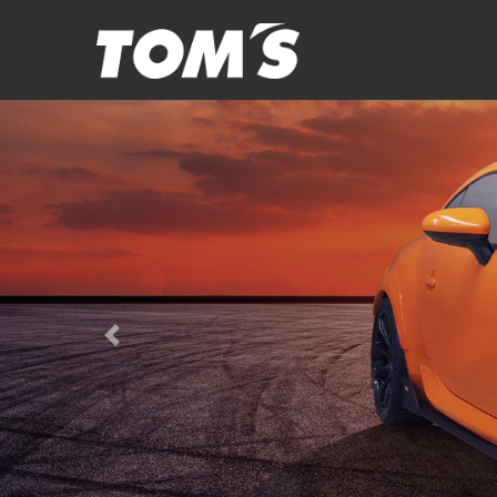
コ
ナ
ン
ビ
テ
ゲ
ン
ー
ツ
シ
に
ョ
移
ン
動
に
移
動
Previous